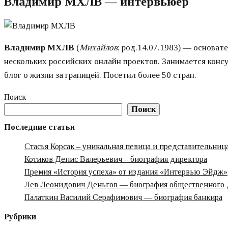
Владимир МХЛВ — интервьюер
Владимир МХЛВ
(
Михайлов
; род.14.07.1983) — основат
нескольких российских онлайн проектов. Занимается конс
блог о жизни за границей. Посетил более 50 стран.
Поиск
Поиск
Последние статьи
Стасья Корсак – уникальная певица и представительни
Котиков Денис Валерьевич – биография директора
Премия «‎История успеха» от издания «‎Интервью Эйдж»‎‎
Лев Леонидович Деньгов — биография общественного 
Палаткин Василий Серафимович — биография банкира
Рубрики