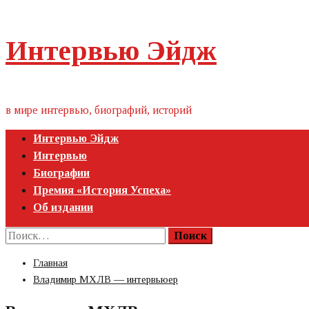
Пропустить
Интервью Эйдж
контент
в мире интервью, биографий, историй
Первичное
Интервью Эйдж
меню
Интервью
Биографии
Премия «‎История Успеха»‎
Об издании
Найти:
Главная
Владимир МХЛВ — интервьюер