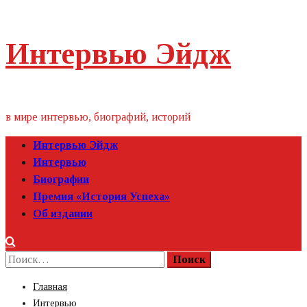
Пропустить
Интервью Эйдж
контент
в мире интервью, биографий, историй
Первичное
Интервью Эйдж
меню
Интервью
Биографии
Премия «‎История Успеха»‎
Об издании
Найти:
Главная
Интервью