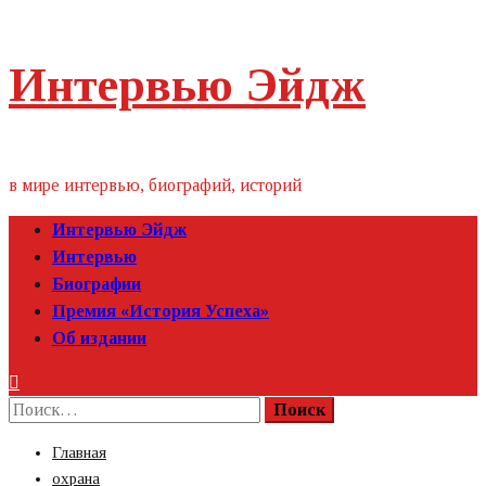
Пропустить
Интервью Эйдж
контент
в мире интервью, биографий, историй
Первичное
Интервью Эйдж
меню
Интервью
Биографии
Премия «‎История Успеха»‎
Об издании
Найти:
Главная
охрана