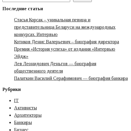
Герасимов
Последние статьи
Сергей
Стасья Корсак – уникальная певица и
Владимирович
представительница Беларуси на международных
—
конкурсах. Интервью
профессиональная
Котиков Денис Валерьевич – биография директора
карьера
Премия «‎История успеха» от издания «‎Интервью
Эйдж»‎‎
Лев Леонидович Деньгов — биография
общественного деятеля
Палаткин Василий Серафимович — биография банкира
Рубрики
IT
Активисты
Архитекторы
Банкиры
Бизнес