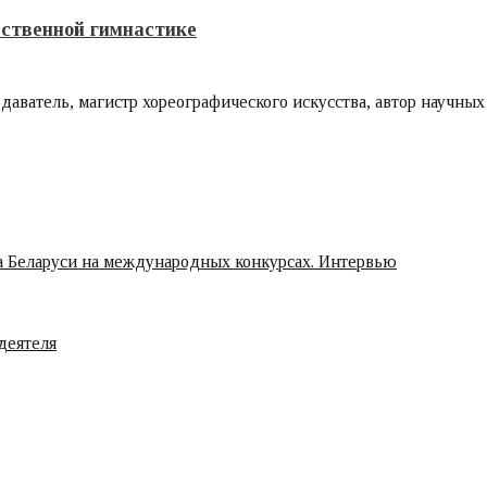
ественной гимнастике
ватель, магистр хореографического искусства, автор научных 
ца Беларуси на международных конкурсах. Интервью
деятеля