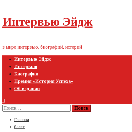
Пропустить
Интервью Эйдж
контент
в мире интервью, биографий, историй
Первичное
Интервью Эйдж
меню
Интервью
Биографии
Премия «‎История Успеха»‎
Об издании
Найти:
Главная
балет