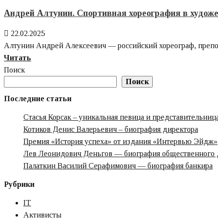
—
Андрей Алтунин. Спортивная хореография в худож
биография
22.02.2025
продюсера
Алтунин Андрей Алексеевич — российский хореограф, препода
и
Узнайте
Читать
общественного
больше
Поиск
деятеля
о
Поиск
Андрей
Последние статьи
Алтунин.
Стасья Корсак – уникальная певица и представительни
Спортивная
Котиков Денис Валерьевич – биография директора
хореография
Премия «‎История успеха» от издания «‎Интервью Эйдж»‎‎
в
Лев Леонидович Деньгов — биография общественного 
художественной
Палаткин Василий Серафимович — биография банкира
гимнастике
Рубрики
IT
Активисты