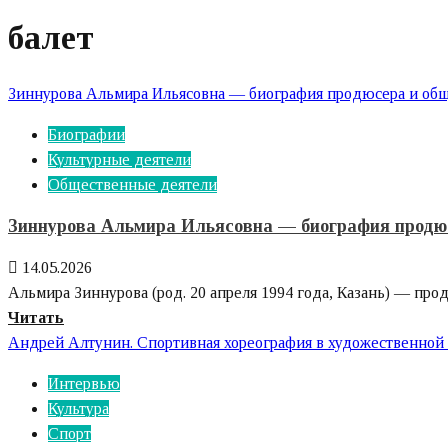
балет
Зиннурова Альмира Ильясовна — биография продюсера и об
Биографии
Культурные деятели
Общественные деятели
Зиннурова Альмира Ильясовна — биография продюс
14.05.2026
Альмира Зиннурова (род. 20 апреля 1994 года, Казань) — про
Узнайте
Читать
больше
Андрей Алтунин. Спортивная хореография в художественной
о
Интервью
Зиннурова
Культура
Альмира
Спорт
Ильясовна