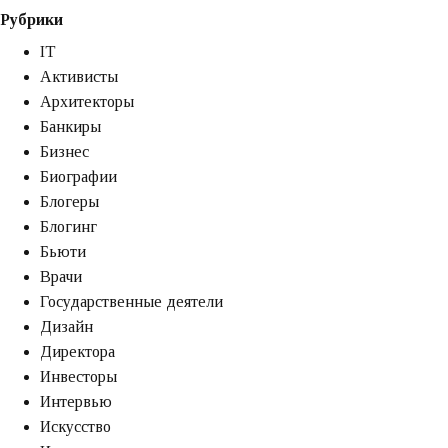
Рубрики
создания
научных
IT
фильмов
Активисты
глазами
Архитекторы
режиссера
Банкиры
Бизнес
Биографии
Блогеры
Блогинг
Бьюти
Врачи
Государственные деятели
Дизайн
Директора
Инвесторы
Интервью
Искусство