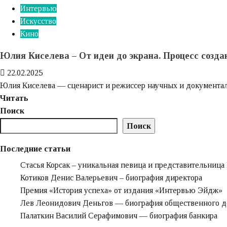
Интервью
Искусство
Кино
Юлия Киселева – От идеи до экрана. Процесс созд
22.02.2025
Юлия Киселева — сценарист и режиссер научных и документаль
Узнайте
Читать
больше
Поиск
о
Поиск
Юлия
Киселева
Последние статьи
–
Стасья Корсак – уникальная певица и представительниц
От
Котиков Денис Валерьевич – биография директора
идеи
Премия «‎История успеха» от издания «‎Интервью Эйдж»‎‎
до
Лев Леонидович Деньгов — биография общественного д
экрана.
Палаткин Василий Серафимович — биография банкира
Процесс