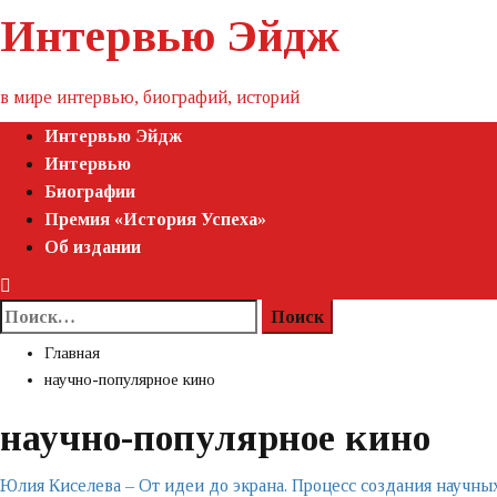
Пропустить
Интервью Эйдж
контент
в мире интервью, биографий, историй
Первичное
Интервью Эйдж
меню
Интервью
Биографии
Премия «‎История Успеха»‎
Об издании
Найти:
Главная
научно-популярное кино
научно-популярное кино
Юлия Киселева – От идеи до экрана. Процесс создания научн