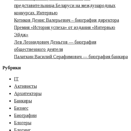
представительница Беларуси на международных
свобода».
конкурсах. Интервью
Интервью
Котиков Денис Валерьевич – биография директора
с
Премия «‎История успеха» от издания «‎Интервью
ODEN
Эйдж»‎‎
Лев Леонидович Деньгов — биография
общественного деятеля
Палаткин Василий Серафимович — биография банкира
Рубрики
IT
Активисты
Архитекторы
Банкиры
Бизнес
Биографии
Блогеры
Блогинг