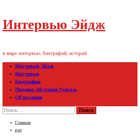
Пропустить
Интервью Эйдж
контент
в мире интервью, биографий, историй
Первичное
Интервью Эйдж
меню
Интервью
Биографии
Премия «‎История Успеха»‎
Об издании
Найти:
Главная
рэп