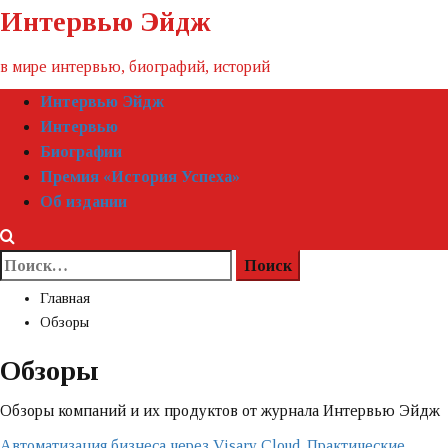
Пропустить
Интервью Эйдж
контент
в мире интервью, биографий, историй
Первичное
Интервью Эйдж
меню
Интервью
Биографии
Премия «‎История Успеха»‎
Об издании
Найти:
Главная
Обзоры
Обзоры
Обзоры компаний и их продуктов от журнала Интервью Эйдж
Автоматизация бизнеса через Visary Cloud. Практические