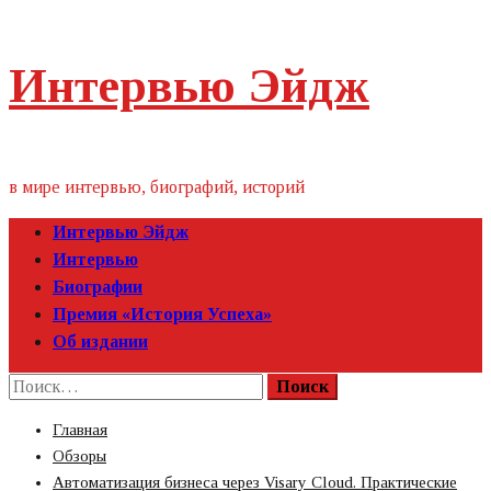
Пропустить
Интервью Эйдж
контент
в мире интервью, биографий, историй
Первичное
Интервью Эйдж
меню
Интервью
Биографии
Премия «‎История Успеха»‎
Об издании
Найти:
Главная
Обзоры
Автоматизация бизнеса через Visary Cloud. Практические