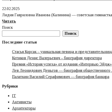
о
22.02.2025
тренерской
Лидия Гавриловна Иванова (Калинина) — советская гимнастка
деятельности
Узнайте
Читать
и
больше
Поиск
развитии
о
Поиск
бокса
Спорт
в
Последние статьи
–
Санкт-
Стасья Корсак – уникальная певица и представительни
это
Петербурге
Котиков Денис Валерьевич – биография директора
жизнь!
Премия «‎История успеха» от издания «‎Интервью Эйдж»‎‎
Интервью
Лев Леонидович Деньгов — биография общественного 
с
Палаткин Василий Серафимович — биография банкира
советской
гимнасткой
Рубрики
Лидией
IT
Ивановой
Активисты
Архитекторы