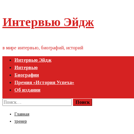
Пропустить
Интервью Эйдж
контент
в мире интервью, биографий, историй
Первичное
Интервью Эйдж
меню
Интервью
Биографии
Премия «‎История Успеха»‎
Об издании
Найти:
Главная
тренер