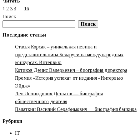
Узнайте
Читать
Пагинация
больше
1
2
3
4
…
16
о
записей
Поиск
Николай
Поиск
Тюрников:
Последние статьи
глава
Стасья Корсак – уникальная певица и
«Напитков
представительница Беларуси на международных
Вместе»,
конкурсах. Интервью
запуск
Котиков Денис Валерьевич – биография директора
ZENO
Премия «‎История успеха» от издания «‎Интервью
в
Эйдж»‎‎
космос
Лев Леонидович Деньгов — биография
и
общественного деятеля
развитие
Палаткин Василий Серафимович — биография банкира
заводов
в
Рубрики
регионах
IT