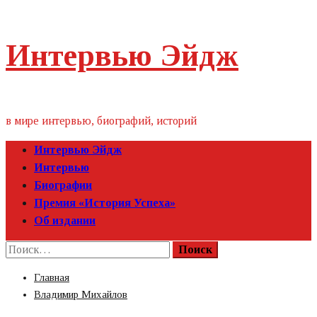
Пропустить
Интервью Эйдж
контент
в мире интервью, биографий, историй
Первичное
Интервью Эйдж
меню
Интервью
Биографии
Премия «‎История Успеха»‎
Об издании
Найти:
Главная
Владимир Михайлов