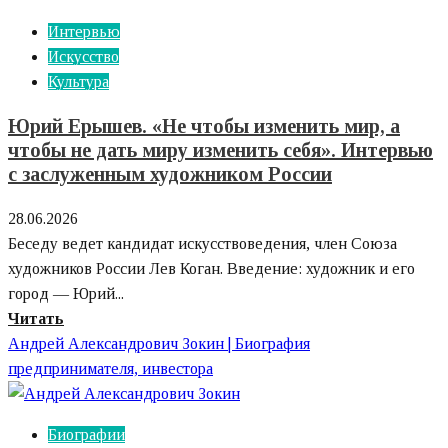
Берёзкин:
Интервью
как
Искусство
учёный-
Культура
химик
добился
Юрий Ерышев. «Не чтобы изменить мир, а
успеха
чтобы не дать миру изменить себя». Интервью
в
с заслуженным художником России
бизнесе
28.06.2026
Беседу ведет кандидат искусствоведения, член Союза
художников России Лев Коган. Введение: художник и его
город — Юрий...
Узнайте
Читать
больше
Андрей Александрович Зокин | Биография
о
предпринимателя, инвестора
Юрий
Ерышев.
Биографии
«Не