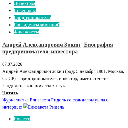
Директора
чтобы
Инвесторы
изменить
Предприниматели
мир,
Президенты компаний
а
Финансисты
чтобы
не
Андрей Александрович Зокин | Биография
дать
предпринимателя, инвестора
миру
изменить
07.07.2026
себя».
Андрей Александрович Зокин (род. 5 декабря 1981, Москва,
Интервью
СССР) – предприниматель, инвестор, имеет степень
с
кандидата экономических наук...
заслуженным
Узнайте
Читать
художником
больше
Журналистка Елизавета Ридель со скандалом ушла с
России
о
интервью
Андрей
Новости
Александрович