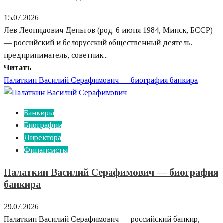
15.07.2026
Лев Леонидович Деньгов (род. 6 июня 1984, Минск, БССР)
— российский и белорусский общественный деятель,
предприниматель, советник...
Узнайте
Читать
больше
Палаткин Василий Серафимович — биография банкира
о
Лев
Банкиры
Леонидович
Биографии
Деньгов
Директора
—
Финансисты
биография
общественного
Палаткин Василий Серафимович — биография
деятеля
банкира
29.07.2026
Палаткин Василий Серафимович — российский банкир,