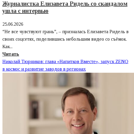
Зокин
Журналистка Елизавета Ридель со скандалом
|
ушла с интервью
Биография
предпринимателя,
25.06.2026
инвестора
“Не все чувствуют грань”, – призналась Елизавета Ридель в
своих соцсетях, поделившись небольшим видео со съёмок.
Как...
Узнайте
Читать
больше
Николай Тюрников: глава «Напитков Вместе», запуск ZENO
о
в космос и развитие заводов в регионах
Журналистка
Елизавета
Ридель
со
скандалом
ушла
с
интервью