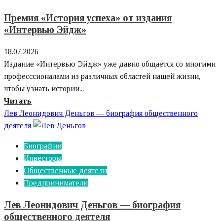
Валерьевич
Премия «‎История успеха» от издания
–
«‎Интервью Эйдж»‎‎
биография
директора
18.07.2026
Издание «‎Интервью Эйдж»‎ уже давно общается со многими
професссионалами из различных областей нашей жизни,
чтобы узнать истории...
Узнайте
Читать
больше
Лев Леонидович Деньгов — биография общественного
о
деятеля
Премия
Биографии
«‎История
Инвесторы
успеха»
Общественные деятели
от
Предприниматели
издания
«‎Интервью
Лев Леонидович Деньгов — биография
Эйдж»‎‎
общественного деятеля