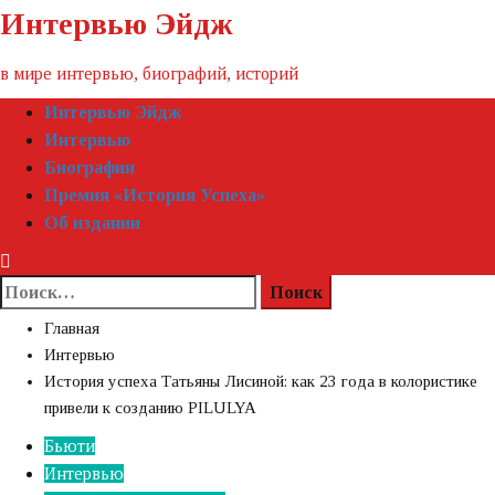
Пропустить
Интервью Эйдж
контент
в мире интервью, биографий, историй
Первичное
Интервью Эйдж
меню
Интервью
Биографии
Премия «‎История Успеха»‎
Об издании
Найти:
Главная
Интервью
История успеха Татьяны Лисиной: как 23 года в колористике
привели к созданию PILULYA
Бьюти
Интервью