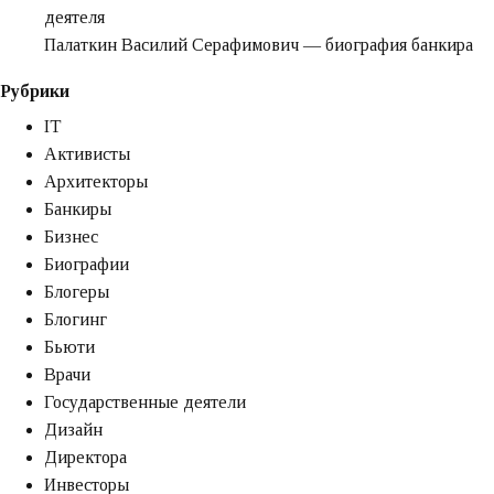
которые
деятеля
любят
Палаткин Василий Серафимович — биография банкира
искусство,
Рубрики
культуру
и
IT
гастрономию»
Активисты
Архитекторы
Банкиры
Бизнес
Биографии
Блогеры
Блогинг
Бьюти
Врачи
Государственные деятели
Дизайн
Директора
Инвесторы