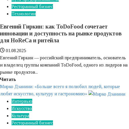
это
Ресторанный бизнес
женское,
Технологии
если
Евгений Гиркин: как ToDoFood сочетает
ты
инновации и доступность на рынке продуктов
этого
для HoReCa и ритейла
хочешь»‎
01.08.2025
Евгений Гиркин — российский предприниматель, основатель
и владелец группы компаний ToDoFood, одного из лидеров на
рынке продуктов...
Узнайте
Читать
больше
Мирко Дзанини: «Больше всего я полюбил людей, которые
о
любят искусство, культуру и гастрономию»
Евгений
Интервью
Гиркин:
Искусство
как
Культура
ToDoFood
Ресторанный бизнес