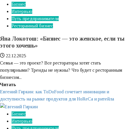
Бизнес
Интервью
Путь предпринимателя
Ресторанный бизнес
Яна Локотош: «‎Бизнес — это женское, если ты
этого хочешь»‎
22.12.2025
Семья — это проект? Все рестораторы хотят стать
популярными? Тренды не нужны? Что будет с ресторанным
бизнесом...
Узнайте
Читать
больше
Евгений Гиркин: как ToDoFood сочетает инновации и
о
доступность на рынке продуктов для HoReCa и ритейла
Яна
Локотош:
Бизнес
«‎Бизнес
Интервью
—
Путь предпринимателя