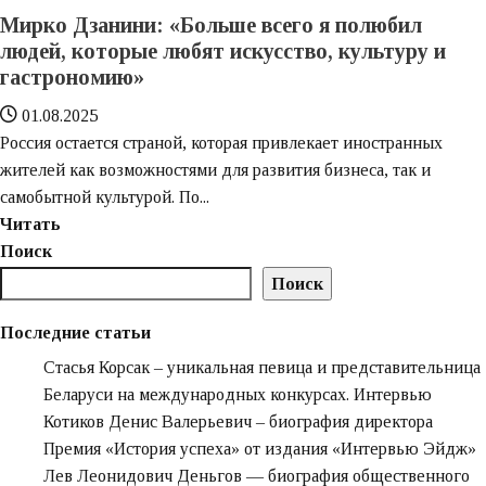
сочетает
Мирко Дзанини: «Больше всего я полюбил
инновации
людей, которые любят искусство, культуру и
и
гастрономию»
доступность
на
01.08.2025
рынке
Россия остается страной, которая привлекает иностранных
продуктов
жителей как возможностями для развития бизнеса, так и
для
самобытной культурой. По...
HoReCa
Узнайте
Читать
и
больше
Поиск
ритейла
о
Поиск
Мирко
Дзанини:
Последние статьи
«Больше
Стасья Корсак – уникальная певица и представительница
всего
Беларуси на международных конкурсах. Интервью
я
Котиков Денис Валерьевич – биография директора
полюбил
Премия «‎История успеха» от издания «‎Интервью Эйдж»‎‎
людей,
Лев Леонидович Деньгов — биография общественного