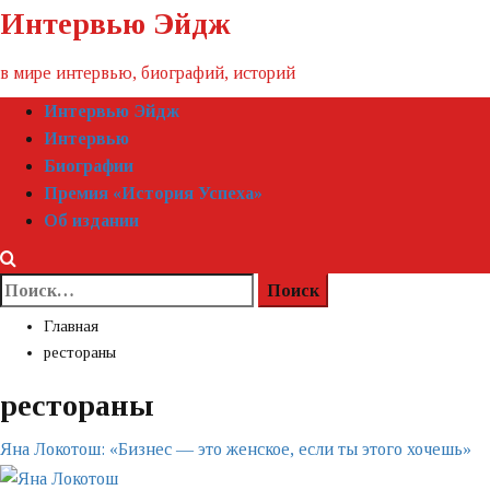
Пропустить
Интервью Эйдж
контент
в мире интервью, биографий, историй
Первичное
Интервью Эйдж
меню
Интервью
Биографии
Премия «‎История Успеха»‎
Об издании
Найти:
Главная
рестораны
рестораны
Яна Локотош: «‎Бизнес — это женское, если ты этого хочешь»‎