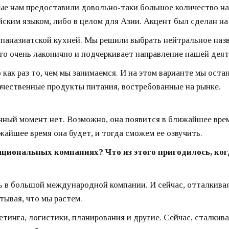
рые нам предоставили довольно-таки большое количество на
йским языком, либо в целом для Азии. Акцент был сделан на
 паназиатской кухней. Мы решили выбрать нейтральное назва
это очень лаконично и подчеркивает направление нашей дея
 как раз то, чем мы занимаемся. И на этом варианте мы оста
качественные продукты питания, востребованные на рынке.
анный момент нет. Возможно, она появится в ближайшее врем
ижайшее время она будет, и тогда сможем ее озвучить.
ациональных компаниях? Что из этого пригодилось, ког
ь в большой международной компании. И сейчас, отталкиваяс
тывая, что мы растем.
кетинга, логистики, планирования и другие. Сейчас, сталки