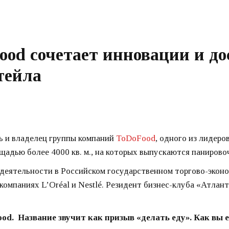
od сочетает инновации и до
тейла
ь и владелец группы компаний
ToDoFood
, одного из лидеро
дью более 4000 кв. м., на которых выпускаются панировочн
деятельности в Российском государственном торгово-эконо
компаниях L’Oréal и Nestlé. Резидент бизнес-клуба «Атлант
od. Название звучит как призыв «делать еду». Как вы 