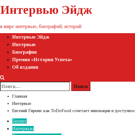
Пропустить
Интервью Эйдж
контент
в мире интервью, биографий, историй
Первичное
Интервью Эйдж
меню
Интервью
Биографии
Премия «‎История Успеха»‎
Об издании
Найти:
Главная
Интервью
Евгений Гиркин: как ToDoFood сочетает инновации и доступно
Бизнес
Интервью