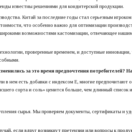
ренды известны решениями для кондитерской продукции.
изводства. Китай за последние годы стал серьезным игроко
тоимости, что особенно важно для оптимизации производс
 широкими возможностями кастомизации, отвечающее нашим
ехнологии, проверенные временем, и доступные инновации,
особными.
к изменились за это время предпочтения потребителей? 
и в нем есть добавки с индексом Е, многие предпочитают о
ысшего сорта и соль» ценится больше, чем длинный список 
упления сырья. Мы проверяем документы, сертификаты и удо
 случай, если вдруг возникнут претензии или вопросы к про