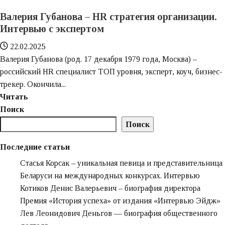
электротехника»
Валерия Губанова – HR стратегия организации.
(РУСЭЛ)
Интервью с экспертом
—
история
22.02.2025
холдинга
Валерия Губанова (род. 17 декабря 1979 года, Москва) –
|
российский HR специалист ТОП уровня, эксперт, коуч, бизнес-
Интервью
трекер. Окончила...
Эйдж
Узнайте
Читать
больше
Поиск
о
Поиск
Валерия
Губанова
Последние статьи
–
Стасья Корсак – уникальная певица и представительница
HR
Беларуси на международных конкурсах. Интервью
стратегия
Котиков Денис Валерьевич – биография директора
организации.
Премия «‎История успеха» от издания «‎Интервью Эйдж»‎‎
Интервью
Лев Леонидович Деньгов — биография общественного
с