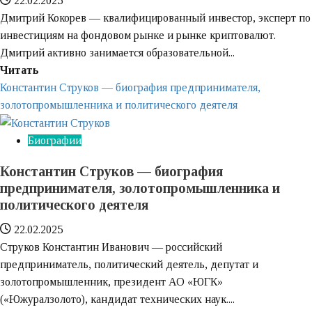
22.02.2025
налогового
Дмитрий Кокорев — квалифицированный инвестор, эксперт по
эксперта
инвестициям на фондовом рынке и рынке криптовалют.
и
Дмитрий активно занимается образовательной...
руководителя
Узнайте
Читать
больше
Константин Струков — биография предпринимателя,
о
золотопромышленника и политического деятеля
Квалифицированный
инвестор
Биографии
Дмитрий
Константин Струков — биография
Кокорев
предпринимателя, золотопромышленника и
об
политического деятеля
образовании
по
22.02.2025
криптовалютам
Струков Константин Иванович — российский
предприниматель, политический деятель, депутат и
золотопромышленник, президент АО «ЮГК»
(«Южуралзолото), кандидат технических наук....