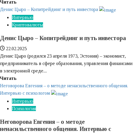
Узнайте
Читать
больше
Денис Цыро – Копитрейдинг и путь инвестора
о
Интервью
Константин
Криптовалюты
Струков
Денис Цыро – Копитрейдинг и путь инвестора
—
биография
22.02.2025
предпринимателя,
Денис Цыро (родился 23 апреля 1973, Эстония) – экономист,
золотопромышленника
предприниматель в сфере образования, управления финансами
и
в электронной среде....
политического
Узнайте
Читать
деятеля
больше
Неговорова Евгения – о методе ненасильственного общения.
о
Интервью с психологом
Денис
Интервью
Цыро
Психология
–
Неговорова Евгения – о методе
Копитрейдинг
ненасильственного общения. Интервью с
и