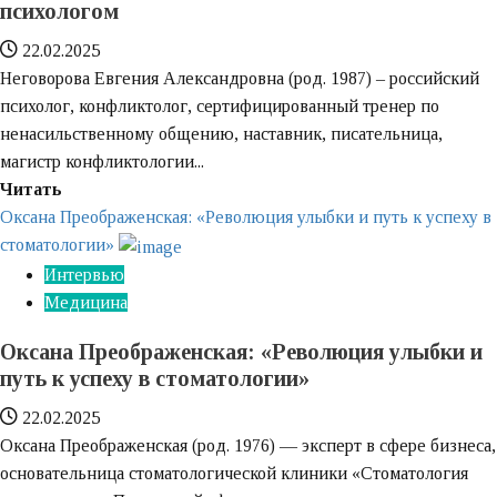
психологом
путь
инвестора
22.02.2025
Неговорова Евгения Александровна (род. 1987) – российский
психолог, конфликтолог, сертифицированный тренер по
ненасильственному общению, наставник, писательница,
магистр конфликтологии...
Узнайте
Читать
больше
Оксана Преображенская: «Революция улыбки и путь к успеху в
о
стоматологии»
Неговорова
Интервью
Евгения
Медицина
–
Оксана Преображенская: «Революция улыбки и
о
путь к успеху в стоматологии»
методе
ненасильственного
22.02.2025
общения.
Оксана Преображенская (род. 1976) — эксперт в сфере бизнеса,
Интервью
основательница стоматологической клиники «Стоматология
с