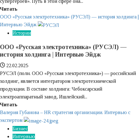
супергероев». Путь в этой сфере она...
психологом
Узнайте
Читать
больше
ООО «Русская электротехника» (РУСЭЛ) — история холдинга |
о
Интервью Эйдж
Оксана
Истории
Преображенская:
ООО «Русская электротехника» (РУСЭЛ) —
«Революция
история холдинга | Интервью Эйдж
улыбки
и
22.02.2025
путь
РУСЭЛ (полн. ООО «Русская электротехника») — российский
к
холдинг, является интегратором электротехнической
успеху
продукции. В составе холдинга: Чебоксарский
в
электроаппаратный завод, Ишлейский...
стоматологии»
Узнайте
Читать
больше
Валерия Губанова – HR стратегия организации. Интервью с
о
экспертом
ООО
Бизнес
«Русская
Интервью