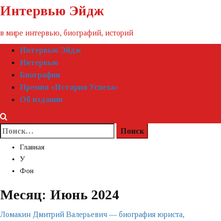
Пропустить
Интервью Эйдж
контент
в мире интервью, биографий, историй
Первичное
Интервью Эйдж
меню
Интервью
Биографии
Премия «‎История Успеха»‎
Об издании
Найти:
Главная
У
Фон
Месяц:
Июнь 2024
Ломакин Дмитрий Валерьевич — биография юриста,