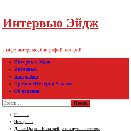
Пропустить
Интервью Эйдж
контент
в мире интервью, биографий, историй
Первичное
Интервью Эйдж
меню
Интервью
Биографии
Премия «‎История Успеха»‎
Об издании
Найти:
Главная
Интервью
Денис Цыро – Копитрейдинг и путь инвестора